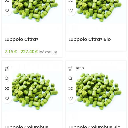
Luppolo Citra®
Luppolo Citra® Bio
7.15
€
-
227.40
€
IVA esclusa
ESAURITO
Luppolo Columbus
Luppolo Columbus Bio