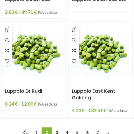
2.83
€
-
89.71
€
IVA esclusa
Luppolo Dr Rudi
Luppolo East Kent
Golding
0.24
€
-
12.00
€
IVA esclusa
4.20
€
-
133.51
€
IVA esclusa
←
1
2
3
4
5
6
7
→