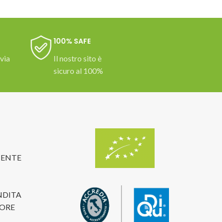
100% SAFE
 via
Il nostro sito è
sicuro al 100%
TENTE
NDITA
TORE