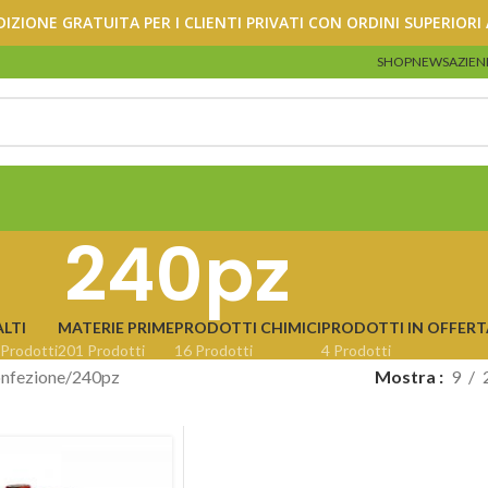
DIZIONE GRATUITA PER I CLIENTI PRIVATI CON ORDINI SUPERIORI 
SHOP
NEWS
AZIEN
240pz
LTI
MATERIE PRIME
PRODOTTI CHIMICI
PRODOTTI IN OFFERT
 Prodotti
201 Prodotti
16 Prodotti
4 Prodotti
nfezione
240pz
Mostra
9