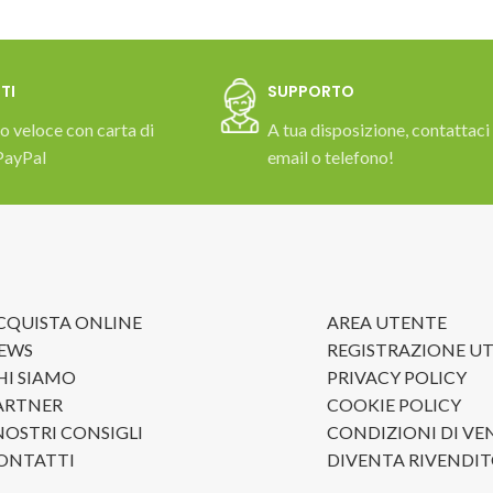
TI
SUPPORTO
 veloce con carta di
A tua disposizione, contattaci
PayPal
email o telefono!
CQUISTA ONLINE
AREA UTENTE
EWS
REGISTRAZIONE U
HI SIAMO
PRIVACY POLICY
ARTNER
COOKIE POLICY
 NOSTRI CONSIGLI
CONDIZIONI DI VE
ONTATTI
DIVENTA RIVENDI