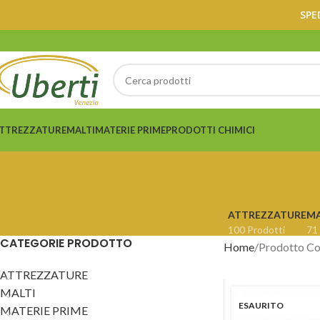
SPE
TTREZZATURE
MALTI
MATERIE PRIME
PRODOTTI CHIMICI
ATTREZZATURE
MA
100 Prodotti
71
CATEGORIE PRODOTTO
Home
Prodotto Co
ATTREZZATURE
MALTI
ESAURITO
MATERIE PRIME