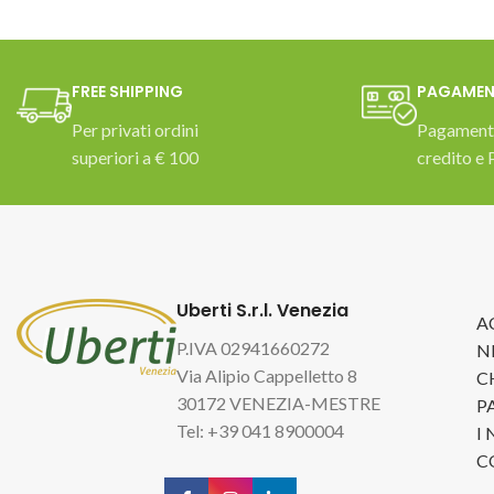
FREE SHIPPING
PAGAMEN
Per privati ordini
Pagamento
superiori a € 100
credito e 
Uberti S.r.l. Venezia
A
P.IVA 02941660272
N
Via Alipio Cappelletto 8
C
30172 VENEZIA-MESTRE
P
Tel: +39 041 8900004
I
C