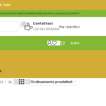
A 100€
DA
I NOSTRI FORNITORI
PARTNER
I NOSTRI CONSIGLI
CONTATTI
Contattaci
Per i birrifici
+39 041 8900004
0.00
€
A
24
36