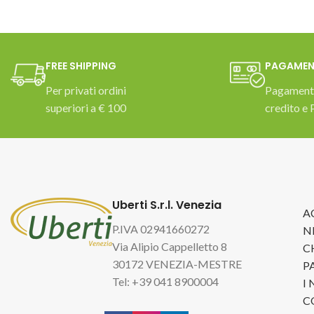
FREE SHIPPING
PAGAMEN
Per privati ordini
Pagamento
superiori a € 100
credito e 
Uberti S.r.l. Venezia
A
P.IVA 02941660272
N
Via Alipio Cappelletto 8
C
30172 VENEZIA-MESTRE
P
Tel: +39 041 8900004
I
C