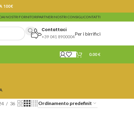
A 100€
DA
I NOSTRI FORNITORI
PARTNER
I NOSTRI CONSIGLI
CONTATTI
Contattaci
Per i birrifici
+39 041 8900004
0.00
€
A
24
36