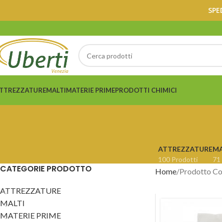
SPE
TTREZZATURE
MALTI
MATERIE PRIME
PRODOTTI CHIMICI
ATTREZZATURE
MA
100 Prodotti
71
CATEGORIE PRODOTTO
Home
Prodotto Co
ATTREZZATURE
MALTI
MATERIE PRIME