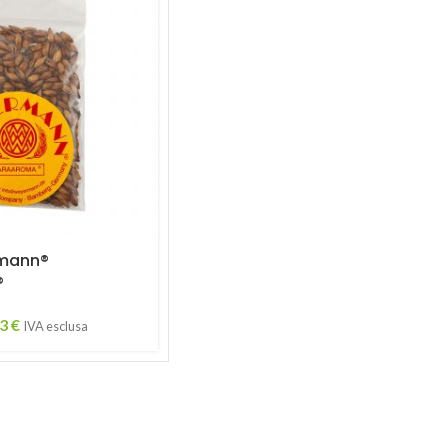
mann®
®
03
€
IVA esclusa