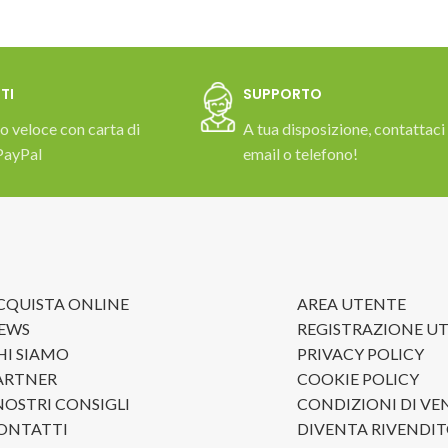
TI
SUPPORTO
 veloce con carta di
A tua disposizione, contattaci
PayPal
email o telefono!
CQUISTA ONLINE
AREA UTENTE
EWS
REGISTRAZIONE U
HI SIAMO
PRIVACY POLICY
ARTNER
COOKIE POLICY
 NOSTRI CONSIGLI
CONDIZIONI DI VE
ONTATTI
DIVENTA RIVENDI