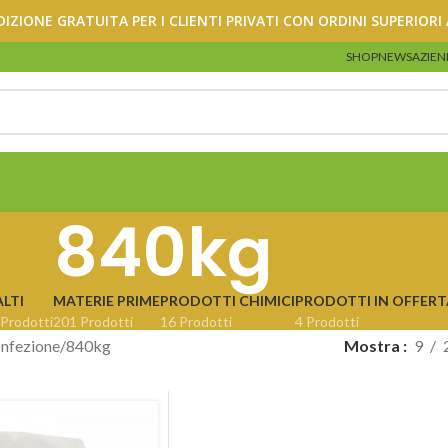
DIZIONE GRATUITA PER I CLIENTI PRIVATI CON ORDINI SUPERIORI 
SHOP
NEWS
AZIEN
840kg
LTI
MATERIE PRIME
PRODOTTI CHIMICI
PRODOTTI IN OFFERT
 Prodotti
201 Prodotti
16 Prodotti
4 Prodotti
nfezione
840kg
Mostra
9