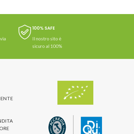
100% SAFE
 via
Il nostro sito è
sicuro al 100%
TENTE
NDITA
TORE