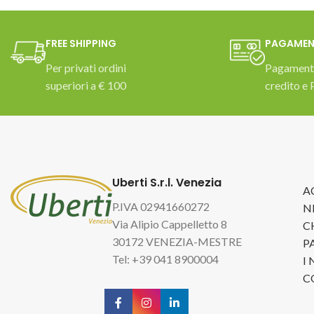
FREE SHIPPING
PAGAMEN
Per privati ordini
Pagamento
superiori a € 100
credito e 
Uberti S.r.l. Venezia
A
P.IVA 02941660272
N
Via Alipio Cappelletto 8
C
30172 VENEZIA-MESTRE
P
Tel: +39 041 8900004
I
C