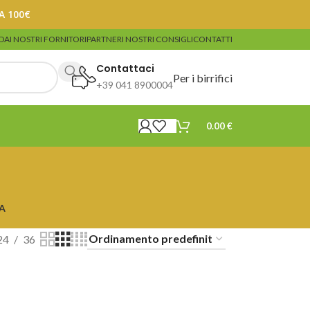
A 100€
DA
I NOSTRI FORNITORI
PARTNER
I NOSTRI CONSIGLI
CONTATTI
Contattaci
Per i birrifici
+39 041 8900004
0.00
€
A
24
36