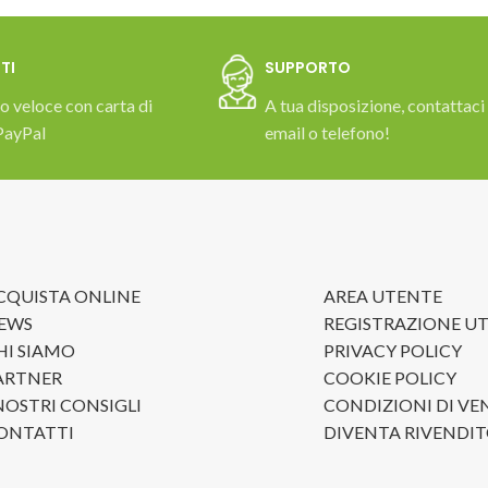
TI
SUPPORTO
 veloce con carta di
A tua disposizione, contattaci
PayPal
email o telefono!
CQUISTA ONLINE
AREA UTENTE
EWS
REGISTRAZIONE U
HI SIAMO
PRIVACY POLICY
ARTNER
COOKIE POLICY
 NOSTRI CONSIGLI
CONDIZIONI DI VE
ONTATTI
DIVENTA RIVENDI