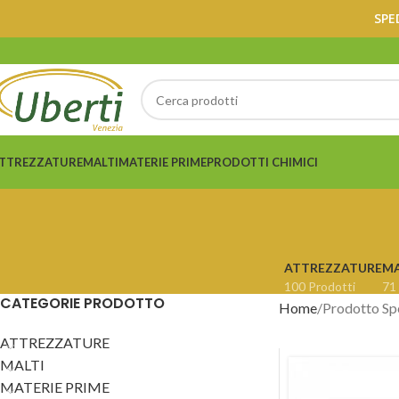
SPE
TTREZZATURE
MALTI
MATERIE PRIME
PRODOTTI CHIMICI
ATTREZZATURE
MA
100 Prodotti
71
CATEGORIE PRODOTTO
Home
Prodotto Sp
ATTREZZATURE
MALTI
MATERIE PRIME