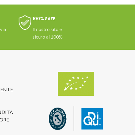
100% SAFE
 via
Il nostro sito è
sicuro al 100%
TENTE
NDITA
TORE