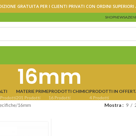
DIZIONE GRATUITA PER I CLIENTI PRIVATI CON ORDINI SUPERIORI 
SHOP
NEWS
AZIEN
16mm
LTI
MATERIE PRIME
PRODOTTI CHIMICI
PRODOTTI IN OFFERT
 Prodotti
201 Prodotti
16 Prodotti
4 Prodotti
ecifiche
16mm
Mostra
9