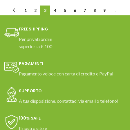
←
1
2
3
4
5
6
7
8
9
→
FREE SHIPPING
Per privati ordini
superiori a € 100
PAGAMENTI
Pagamento veloce con carta di credito e PayPal
SUPPORTO
A tua disposizione, contattaci via email o telefono!
100% SAFE
Il nostro sito è