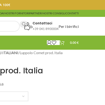
A 100€
DA
I NOSTRI FORNITORI
PARTNER
I NOSTRI CONSIGLI
CONTATTI
Contattaci
Per i birrifici
+39 041 8900004
0.00
€
I ITALIANI
Luppolo Comet prod. Italia
rod. Italia
sa