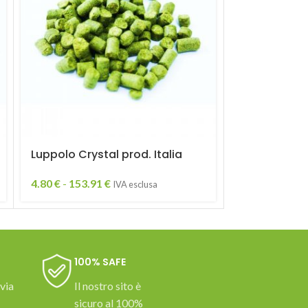
Luppolo Crystal prod. Italia
Luppolo Her
Italia
4.80
€
-
153.91
€
IVA esclusa
100% SAFE
 via
Il nostro sito è
sicuro al 100%