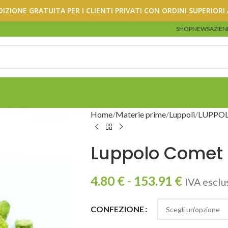
DIZIONE GRATUITA PER I CLIENTI PRIVATI CON ORDINI SUPERIORI 
SHOP
NEWS
AZIEN
Home
Materie prime
Luppoli
LUPPOL
Luppolo Comet p
4.80
€
-
153.91
€
IVA esclu
CONFEZIONE