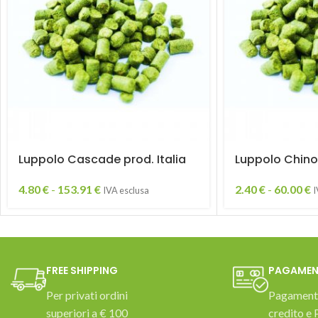
Luppolo Cascade prod. Italia
Luppolo Chinoo
4.80
€
-
153.91
€
2.40
€
-
60.00
€
IVA esclusa
I
FREE SHIPPING
PAGAMEN
Per privati ordini
Pagamento
superiori a € 100
credito e 