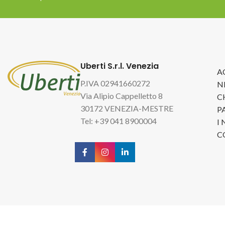
Uberti S.r.l. Venezia
A
P.IVA 02941660272
N
Via Alipio Cappelletto 8
C
30172 VENEZIA-MESTRE
P
Tel: +39 041 8900004
I
C