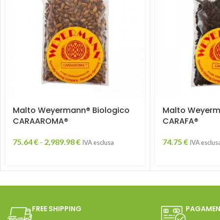
Malto Weyermann® Biologico
Malto Weyerm
CARAAROMA®
CARAFA®
75.64
€
-
2,989.98
€
74.75
€
IVA esclusa
IVA esclus
FREE SHIPPING
PAGAMEN