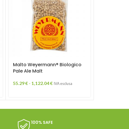
Malto Weyermann® Biologico
Malto Weye
Pale Ale Malt
Pilsner Malt
55.29
€
-
1,122.04
€
54.47
€
-
2,14
IVA esclusa
100% SAFE