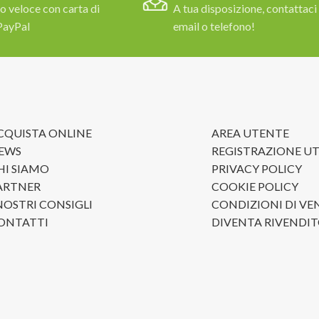
 veloce con carta di
A tua disposizione, contattaci
PayPal
email o telefono!
CQUISTA ONLINE
AREA UTENTE
EWS
REGISTRAZIONE U
HI SIAMO
PRIVACY POLICY
ARTNER
COOKIE POLICY
 NOSTRI CONSIGLI
CONDIZIONI DI VE
ONTATTI
DIVENTA RIVENDI