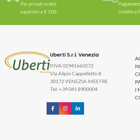
Per privati ordini
Pagamento
superiori a € 100
credito e 
Uberti S.r.l. Venezia
A
P.IVA 02941660272
N
Via Alipio Cappelletto 8
C
30172 VENEZIA-MESTRE
P
Tel: +39 041 8900004
I
C