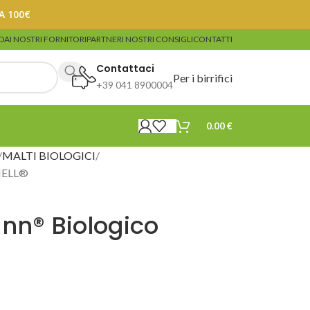
A 100€
DA
I NOSTRI FORNITORI
PARTNER
I NOSTRI CONSIGLI
CONTATTI
Contattaci
Per i birrifici
+39 041 8900004
0.00
€
MALTI BIOLOGICI
HELL®
n® Biologico