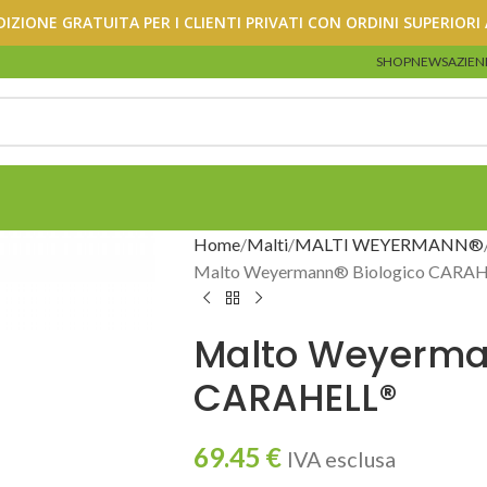
DIZIONE GRATUITA PER I CLIENTI PRIVATI CON ORDINI SUPERIORI 
SHOP
NEWS
AZIEN
Home
Malti
MALTI WEYERMANN®
Malto Weyermann® Biologico CARA
Malto Weyerman
CARAHELL®
69.45
€
IVA esclusa