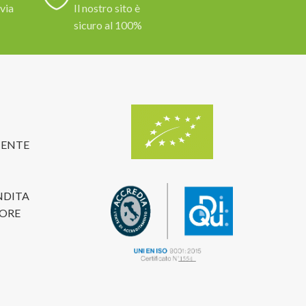
 via
Il nostro sito è
sicuro al 100%
TENTE
NDITA
TORE