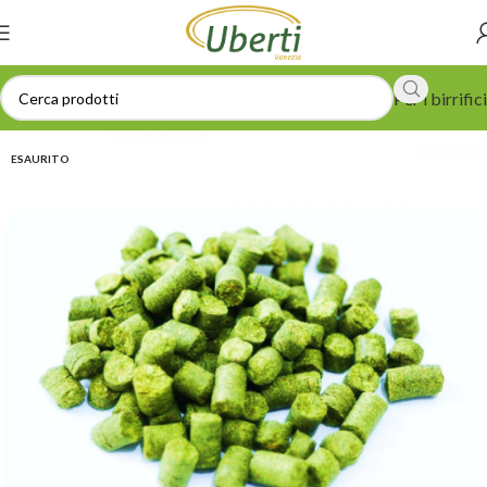
Per i birrifici
ESAURITO