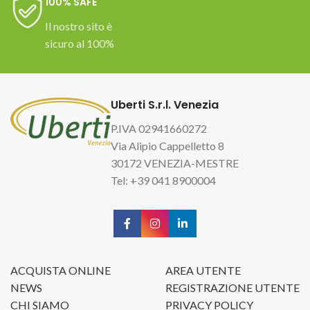
100% SAFE
Il nostro sito è
sicuro al 100%
Uberti S.r.l. Venezia
P.IVA 02941660272
Via Alipio Cappelletto 8
30172 VENEZIA-MESTRE
Tel: +39 041 8900004
ACQUISTA ONLINE
AREA UTENTE
NEWS
REGISTRAZIONE UTENTE
CHI SIAMO
PRIVACY POLICY