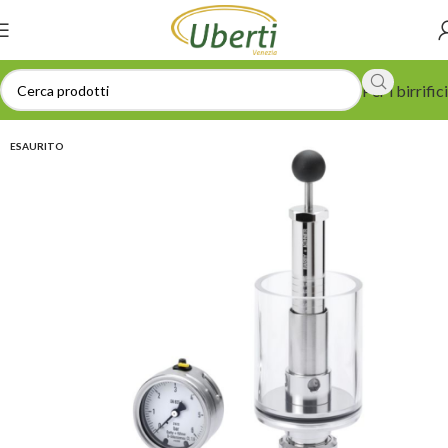
Per i birrifici
ESAURITO