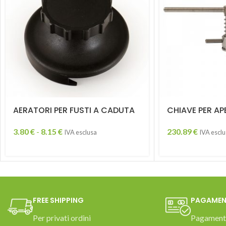
AERATORI PER FUSTI A CADUTA
CHIAVE PER AP
3.80
€
-
8.15
€
230.89
€
IVA esclusa
IVA escl
FREE SHIPPING
PAGAMEN
Per privati ordini
Pagamento