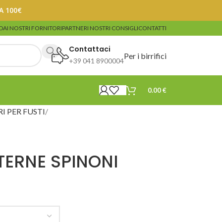
A 100€
DA
I NOSTRI FORNITORI
PARTNER
I NOSTRI CONSIGLI
CONTATTI
Contattaci
Per i birrifici
+39 041 8900004
0.00
€
I PER FUSTI
TERNE SPINONI
a