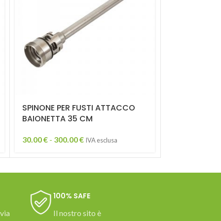
SPINONE PER FUSTI ATTACCO
SPINONE PE
BAIONETTA 35 CM
SCIVOLO
30.00
€
-
300.00
€
30.00
€
-
300
IVA esclusa
100% SAFE
 via
Il nostro sito è