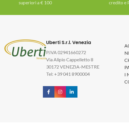
superiori a € 100
credito e 
Uberti S.r.l. Venezia
A
P.IVA 02941660272
N
Via Alipio Cappelletto 8
C
30172 VENEZIA-MESTRE
P
Tel: +39 041 8900004
I
C