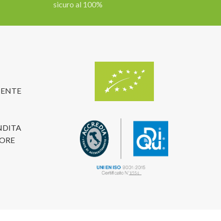
sicuro al 100%
TENTE
NDITA
TORE