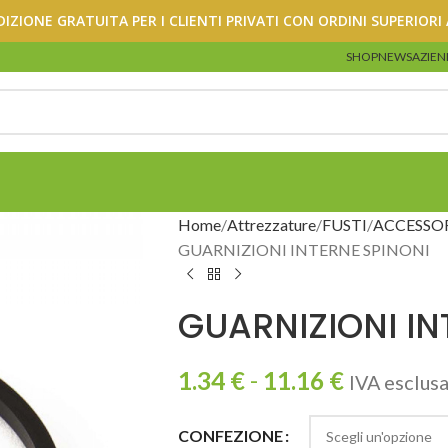
DIZIONE GRATUITA PER I CLIENTI PRIVATI CON ORDINI SUPERIORI 
SHOP
NEWS
AZIEN
Home
Attrezzature
FUSTI
ACCESSOR
GUARNIZIONI INTERNE SPINONI
GUARNIZIONI IN
1.34
€
-
11.16
€
IVA esclus
CONFEZIONE