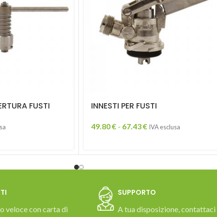
ERTURA FUSTI
INNESTI PER FUSTI
49.80
€
-
67.43
€
usa
IVA esclusa
TI
SUPPORTO
 veloce con carta di
A tua disposizione, contattaci