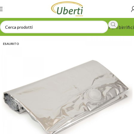
Per i birrifici
ESAURITO