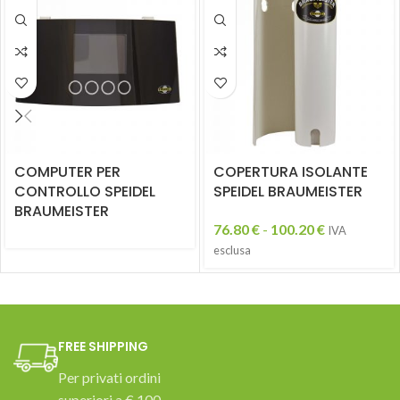
COMPUTER PER
COPERTURA ISOLANTE
CONTROLLO SPEIDEL
SPEIDEL BRAUMEISTER
BRAUMEISTER
76.80
€
-
100.20
€
IVA
esclusa
FREE SHIPPING
Per privati ordini
superiori a € 100