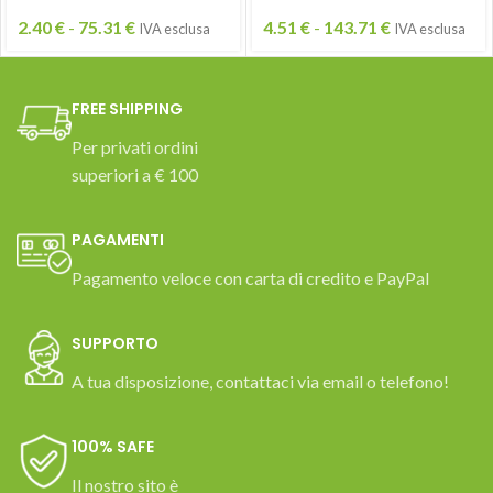
2.40
€
-
75.31
€
4.51
€
-
143.71
€
IVA esclusa
IVA esclusa
FREE SHIPPING
Per privati ordini
superiori a € 100
PAGAMENTI
Pagamento veloce con carta di credito e PayPal
SUPPORTO
A tua disposizione, contattaci via email o telefono!
100% SAFE
Il nostro sito è