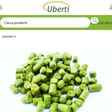
Per i birrifici
ESAURITO