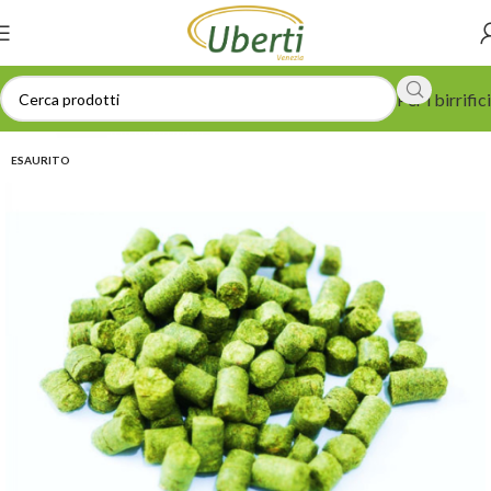
Per i birrifici
ESAURITO