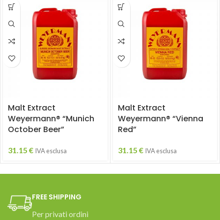
Malt Extract
Malt Extract
Weyermann® “Munich
Weyermann® “Vienna
October Beer”
Red”
31.15
€
31.15
€
IVA esclusa
IVA esclusa
FREE SHIPPING
Per privati ordini