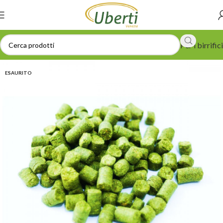
Per i birrifici
ESAURITO