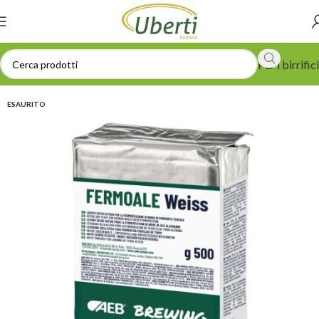
Per i birrifici
ESAURITO