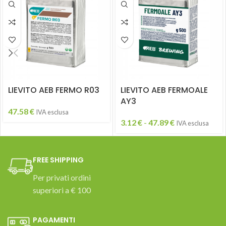
LIEVITO AEB FERMO R03
LIEVITO AEB FERMOALE
AY3
47.58
€
IVA esclusa
3.12
€
-
47.89
€
IVA esclusa
FREE SHIPPING
Per privati ordini
superiori a € 100
PAGAMENTI