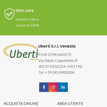
100% SAFE
Il nostro sito è
sicuro al 100%
Uberti S.r.l. Venezia
P.IVA 02941660272
Via Alipio Cappelletto 8
30172 VENEZIA-MESTRE
Tel: +39 041 8900004
ACQUISTA ONLINE
AREA UTENTE